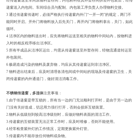
经传递窗送至车间原辅料暂存间；内包材料在其外暂存间拆去外包装后，经传
递窗送入内包间。车间综合员与配制、内包装工序负责人办理物料交接。
3 通过传递窗传递时，必须严格执行传递窗内外门“一开一闭”的规定，两门不
能同时开启。开外门将物料放入后先关门，再开内门将物料拿出，关门，如此
循环。
4 洁净区内的物料送出时，应先将物料运送至相关的物料中间站内，按物料进
入时的相反程序移出洁净区。
5 所有半成品从洁净区运出，均需从传递窗送至外暂存间，经物流通道转运至
外包装间。
6 极易造成污染的物料及废弃物，均应从其传递窗运到非洁净区。
7 物料进出结束后，应及时清理各清包间或中间站的现场及传递窗的卫生，关
闭传递窗的内外通道门，做好清洁消毒工作。
不锈钢传递窗，多连体
注意事项：
1.由于传递窗是带互锁的，所有当一边的门无法顺利打开时，是由于另一边的
门没有关好造成，切忌用力强行打开，否则会损坏互锁装置。
2.物料从低级别到较高洁净级别时，应做好物料表面的清洁工作。
3.传递窗的互锁装置无法正常工作时，应及时维修，否则不能使用。
4.经常检查紫外灯的工作情况，定期更换紫外灯管。
5.传递窗内不能存放任何物料或杂物。